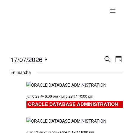
17/07/2026
Nave
Navega
BUSCAR
DÍA
Seleccionar
de
En marcha
de
fecha.
vist
búsqu
de
junio 23 @ 6:00 pm
-
julio 29 @ 10:00 pm
Curs
y
ORACLE DATABASE ADMINISTRATION
vistas
de
julio 13 @ 2:00 pm
-
agosto 19 @ 6:00 pm