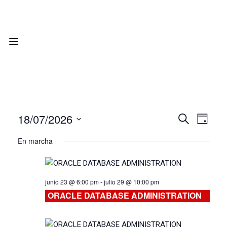
18/07/2026
Nave
Navega
BUSCAR
DÍA
Seleccionar
de
En marcha
de
fecha.
vist
búsqu
de
junio 23 @ 6:00 pm
-
julio 29 @ 10:00 pm
Curs
y
ORACLE DATABASE ADMINISTRATION
vistas