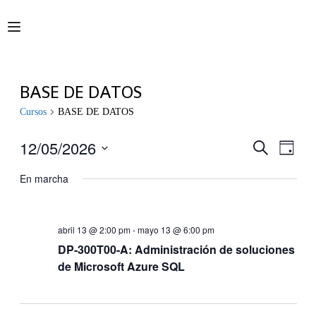
BASE DE DATOS
Cursos
BASE DE DATOS
12/05/2026
Navegaci
Nave
Buscar
Día
de
de
Seleccionar
vistas
fecha.
En marcha
búsqueda
de
y
Curs
vistas
abril 13 @ 2:00 pm
-
mayo 13 @ 6:00 pm
de
DP-300T00-A: Administración de soluciones
Cursos
de Microsoft Azure SQL