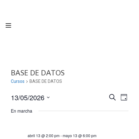
BASE DE DATOS
Cursos
BASE DE DATOS
13/05/2026
Nave
Navega
BUSCAR
DÍA
Seleccionar
de
En marcha
de
fecha.
vist
búsqu
de
abril 13 @ 2:00 pm
-
mayo 13 @ 6:00 pm