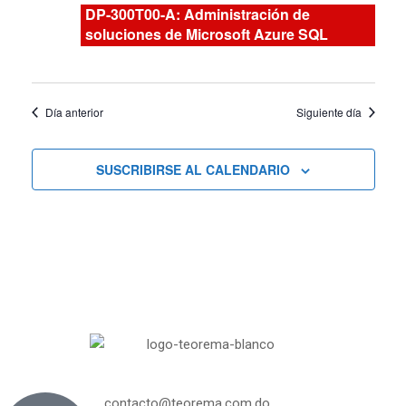
Curs
y
DP-300T00-A: Administración de
soluciones de Microsoft Azure SQL
vistas
de
Día anterior
Siguiente día
Cursos
SUSCRIBIRSE AL CALENDARIO
contacto@teorema.com.do