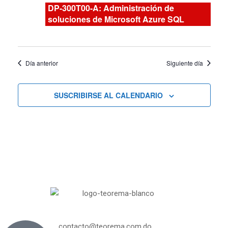
Curs
y
DP-300T00-A: Administración de
soluciones de Microsoft Azure SQL
vistas
de
Día anterior
Siguiente día
Cursos
SUSCRIBIRSE AL CALENDARIO
contacto@teorema.com.do