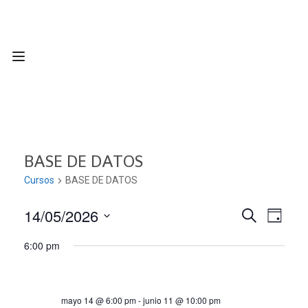
BASE DE DATOS
Cursos
BASE DE DATOS
14/05/2026
Nave
Navega
BUSCAR
DÍA
Seleccionar
de
6:00 pm
de
fecha.
vist
búsqu
de
mayo 14 @ 6:00 pm
-
junio 11 @ 10:00 pm