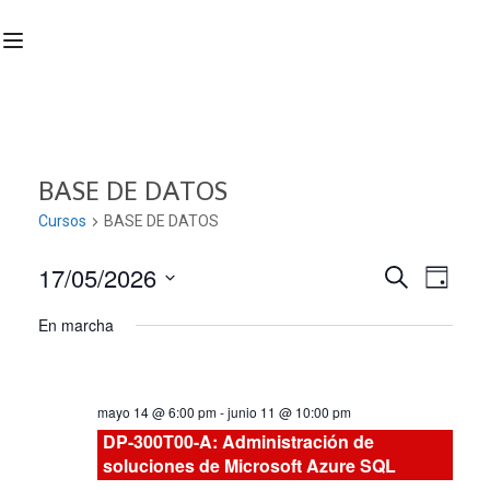
BASE DE DATOS
Cursos
BASE DE DATOS
17/05/2026
Nave
Navega
BUSCAR
DÍA
Seleccionar
de
En marcha
de
fecha.
vist
búsqu
de
mayo 14 @ 6:00 pm
-
junio 11 @ 10:00 pm
Curs
y
DP-300T00-A: Administración de
soluciones de Microsoft Azure SQL