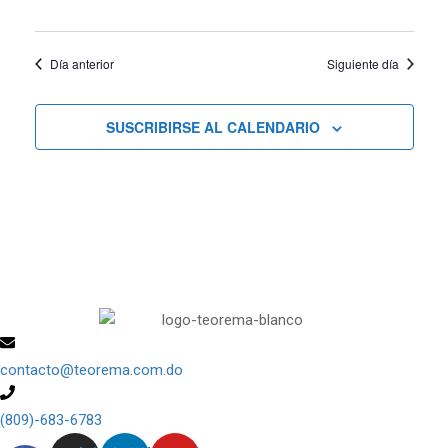
vistas
de
Día anterior
Siguiente día
Cursos
SUSCRIBIRSE AL CALENDARIO
contacto@teorema.com.do
(809)-683-6783