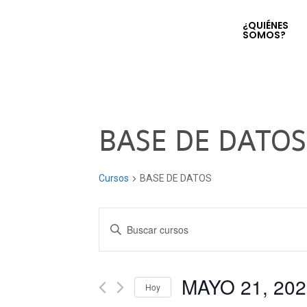
¿QUIÉNES
SOMOS?
BASE DE DATOS
Cursos
BASE DE DATOS
Navegación
Introduce
la
de
palabra
clave.
MAYO 21, 202
búsqueda
Hoy
Busca