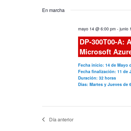
Seleccionar
Cursos
y
fecha.
para
En marcha
la
vistas
palabra
mayo 14 @ 6:00 pm
-
junio
clave.
de
DP-300T00-A: A
Cursos
Microsoft Azur
Fecha inicio: 14 de Mayo 
Fecha finalización: 11 de 
Duración: 32 horas
Dias: Martes y Jueves de
Día anterior