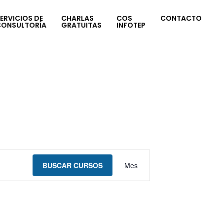
ERVICIOS DE
CHARLAS
COS
CONTACTO
CONSULTORÍA
GRATUITAS
INFOTEP
Navegación
BUSCAR CURSOS
Mes
de
vistas
de