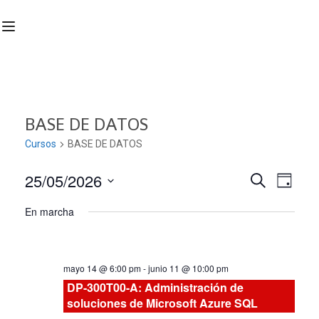
BASE DE DATOS
Cursos
BASE DE DATOS
25/05/2026
Nave
Navega
BUSCAR
DÍA
Seleccionar
de
En marcha
de
fecha.
vist
búsqu
de
mayo 14 @ 6:00 pm
-
junio 11 @ 10:00 pm
Curs
y
DP-300T00-A: Administración de
soluciones de Microsoft Azure SQL