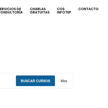
ERVICIOS DE
CHARLAS
COS
CONTACTO
CONSULTORÍA
GRATUITAS
INFOTEP
Navegación
BUSCAR CURSOS
Mes
de
vistas
de