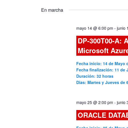
Seleccionar
Cursos
y
fecha.
para
En marcha
la
vistas
palabra
mayo 14 @ 6:00 pm
-
junio
clave.
de
DP-300T00-A: A
Cursos
Microsoft Azur
Fecha inicio: 14 de Mayo 
Fecha finalización: 11 de 
Duración: 32 horas
Dias: Martes y Jueves de
mayo 25 @ 2:00 pm
-
junio
ORACLE DATA