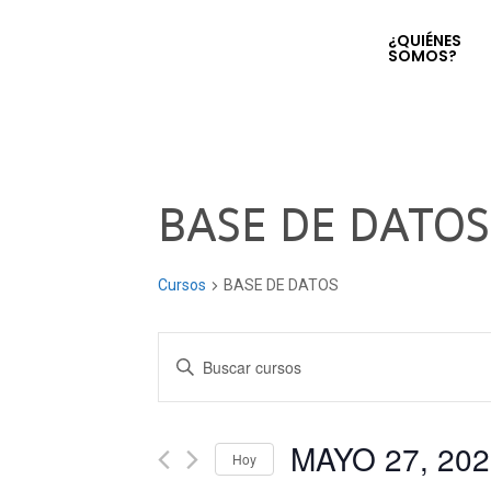
¿QUIÉNES
SOMOS?
BASE DE DATOS
Cursos
BASE DE DATOS
Navegación
Introduce
la
de
palabra
clave.
MAYO 27, 202
búsqueda
Hoy
Busca