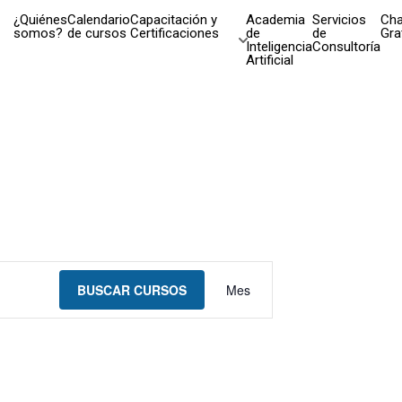
¿Quiénes
Calendario
Capacitación y
Academia
Servicios
Cha
somos?
de cursos
Certificaciones
de
de
Gra
Inteligencia
Consultoría
Artificial
Navegación
BUSCAR CURSOS
Mes
de
vistas
de