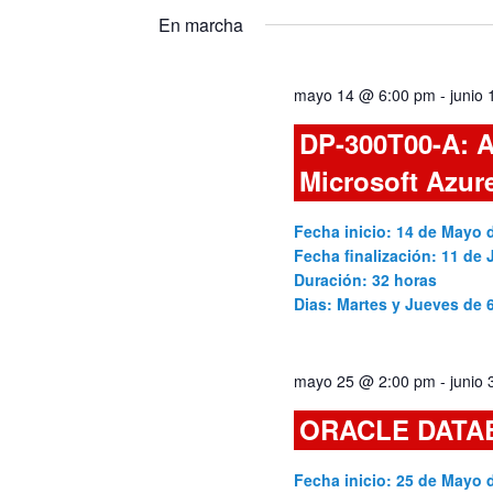
y
fecha.
para
En marcha
la
vistas
palabra
mayo 14 @ 6:00 pm
-
junio
clave.
de
DP-300T00-A: A
Cursos
Microsoft Azur
Fecha inicio: 14 de Mayo 
Fecha finalización: 11 de 
Duración: 32 horas
Dias: Martes y Jueves de
mayo 25 @ 2:00 pm
-
junio
ORACLE DATA
Fecha inicio: 25 de Mayo 