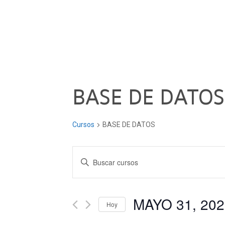
BASE DE DATOS
Cursos
BASE DE DATOS
Navegación
Introduce
la
de
palabra
clave.
MAYO 31, 202
búsqueda
Hoy
Busca
Seleccionar
Cursos