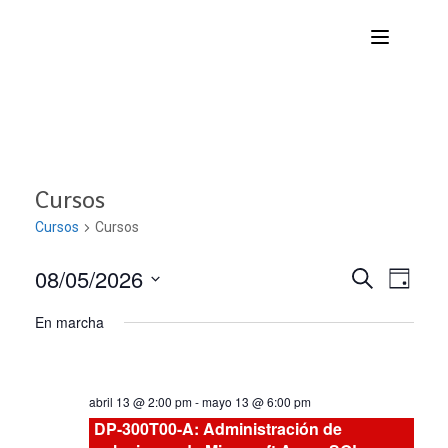
Cursos
Cursos
Cursos
08/05/2026
Nave
Navega
BUSCAR
DÍA
Seleccionar
de
En marcha
de
fecha.
vist
búsqu
de
abril 13 @ 2:00 pm
-
mayo 13 @ 6:00 pm
Curs
y
DP-300T00-A: Administración de