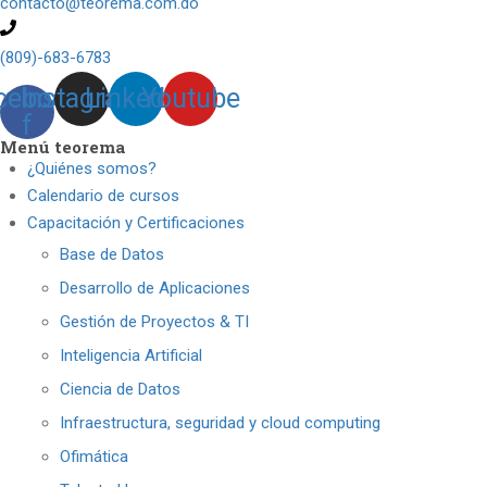
contacto@teorema.com.do
(809)-683-6783
cebook-
Instagram
Linkedin
Youtube
f
Menú teorema
¿Quiénes somos?
Calendario de cursos
Capacitación y Certificaciones
Base de Datos
Desarrollo de Aplicaciones
Gestión de Proyectos & TI
Inteligencia Artificial
Ciencia de Datos
Infraestructura, seguridad y cloud computing
Ofimática