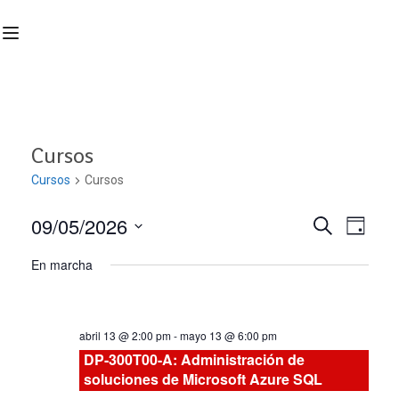
Cursos
Cursos
Cursos
09/05/2026
Nave
Navega
BUSCAR
DÍA
Seleccionar
de
En marcha
de
fecha.
vist
búsqu
de
abril 13 @ 2:00 pm
-
mayo 13 @ 6:00 pm
Curs
y
DP-300T00-A: Administración de
soluciones de Microsoft Azure SQL