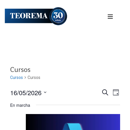
Cursos
Cursos
Cursos
16/05/2026
Nave
Navega
BUSCAR
DÍA
Seleccionar
de
En marcha
de
fecha.
vist
búsqu
de