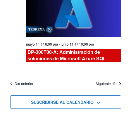
Curs
y
vistas
de
mayo 14 @ 6:00 pm
-
junio 11 @ 10:00 pm
Cursos
DP-300T00-A: Administración de
soluciones de Microsoft Azure SQL
Día anterior
Siguiente día
SUSCRIBIRSE AL CALENDARIO