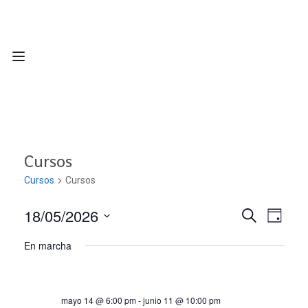
Cursos
Cursos
Cursos
18/05/2026
Nave
Navega
BUSCAR
DÍA
Seleccionar
de
En marcha
de
fecha.
vist
búsqu
de
mayo 14 @ 6:00 pm
-
junio 11 @ 10:00 pm