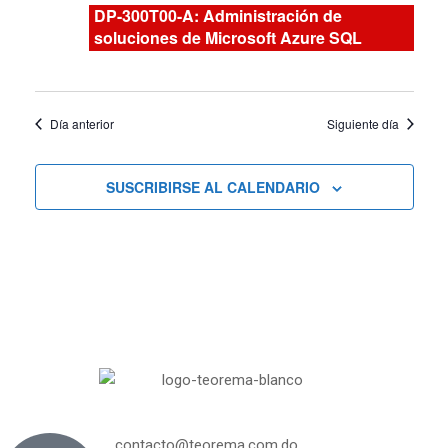
Curs
y
DP-300T00-A: Administración de
soluciones de Microsoft Azure SQL
vistas
de
Día anterior
Siguiente día
Cursos
SUSCRIBIRSE AL CALENDARIO
contacto@teorema.com.do