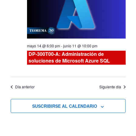
Curs
y
vistas
de
mayo 14 @ 6:00 pm
-
junio 11 @ 10:00 pm
Cursos
DP-300T00-A: Administración de
soluciones de Microsoft Azure SQL
Día anterior
Siguiente día
SUSCRIBIRSE AL CALENDARIO