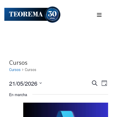
Cursos
Cursos
Cursos
21/05/2026
Nave
Navega
BUSCAR
DÍA
Seleccionar
de
En marcha
de
fecha.
vist
búsqu
de