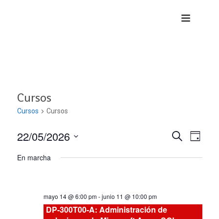
Cursos
Cursos
Cursos
22/05/2026
Nave
Navega
BUSCAR
DÍA
Seleccionar
de
En marcha
de
fecha.
vist
búsqu
de
mayo 14 @ 6:00 pm
-
junio 11 @ 10:00 pm
Curs
y
DP-300T00-A: Administración de