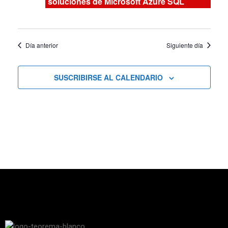
soluciones de Microsoft Azure SQL
vistas
de
Día anterior
Siguiente día
Cursos
SUSCRIBIRSE AL CALENDARIO