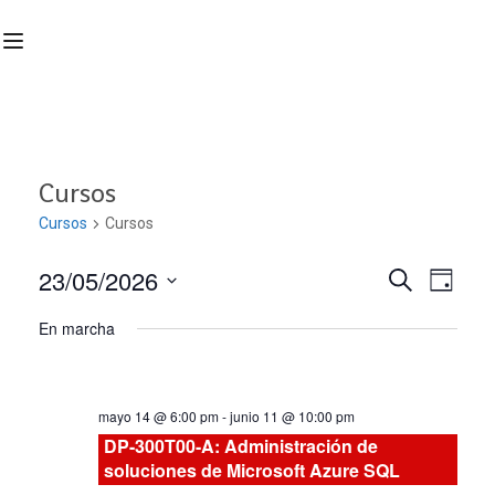
Cursos
Cursos
Cursos
23/05/2026
Nave
Navega
BUSCAR
DÍA
Seleccionar
de
En marcha
de
fecha.
vist
búsqu
de
mayo 14 @ 6:00 pm
-
junio 11 @ 10:00 pm
Curs
y
DP-300T00-A: Administración de
soluciones de Microsoft Azure SQL