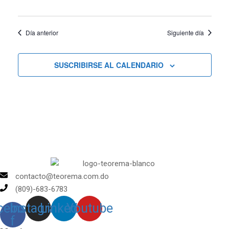
vistas
de
Día anterior
Siguiente día
Cursos
SUSCRIBIRSE AL CALENDARIO
contacto@teorema.com.do
(809)-683-6783
cebook-
Instagram
Linkedin
Youtube
f