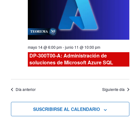
Curs
y
vistas
de
mayo 14 @ 6:00 pm
-
junio 11 @ 10:00 pm
Cursos
DP-300T00-A: Administración de
soluciones de Microsoft Azure SQL
Día anterior
Siguiente día
SUSCRIBIRSE AL CALENDARIO