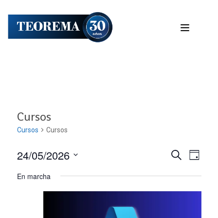
Cursos
Cursos
Cursos
24/05/2026
Nave
Navega
BUSCAR
DÍA
Seleccionar
de
En marcha
de
fecha.
vist
búsqu
de