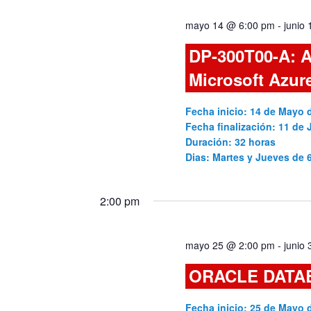
vistas
palabra
mayo 14 @ 6:00 pm
-
junio
clave.
de
DP-300T00-A: A
Cursos
Microsoft Azur
Fecha inicio: 14 de Mayo 
Fecha finalización: 11 de 
Duración: 32 horas
Dias: Martes y Jueves de
2:00 pm
mayo 25 @ 2:00 pm
-
junio
ORACLE DATA
Fecha inicio: 25 de Mayo 