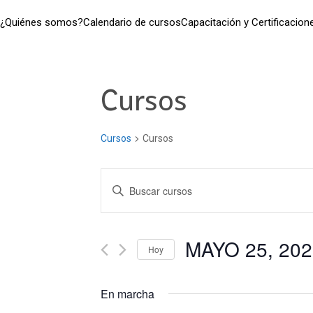
¿Quiénes somos?
Calendario de cursos
Capacitación y Certificacion
Cursos
Cursos
Cursos
Navegación
Introduce
la
de
palabra
clave.
MAYO 25, 202
búsqueda
Hoy
Busca
Seleccionar
Cursos
y
fecha.
para
En marcha
la