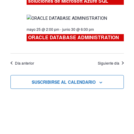
soluciones de Microsoft Azure SQL
vistas
de
mayo 25 @ 2:00 pm
-
junio 30 @ 6:00 pm
Cursos
ORACLE DATABASE ADMINISTRATION
Día anterior
Siguiente día
SUSCRIBIRSE AL CALENDARIO