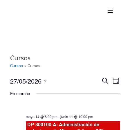
Cursos
Cursos
Cursos
27/05/2026
Nave
Navega
BUSCAR
DÍA
Seleccionar
de
En marcha
de
fecha.
vist
búsqu
de
mayo 14 @ 6:00 pm
-
junio 11 @ 10:00 pm
Curs
y
DP-300T00-A: Administración de