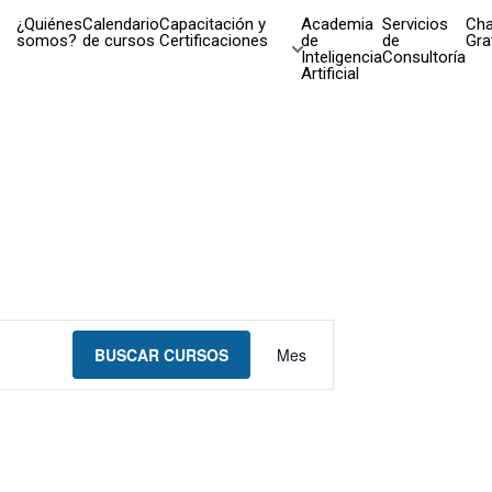
¿Quiénes
Calendario
Capacitación y
Academia
Servicios
Cha
somos?
de cursos
Certificaciones
de
de
Gra
Inteligencia
Consultoría
Artificial
Navegación
BUSCAR CURSOS
Mes
de
vistas
de