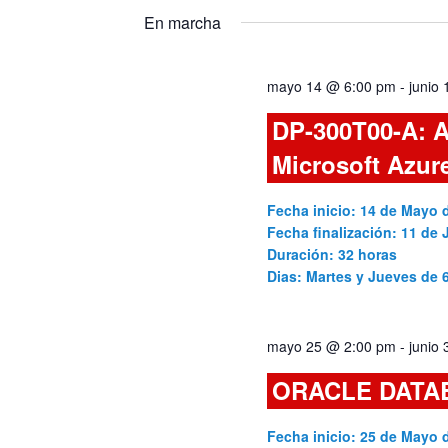
y
fecha.
para
En marcha
la
vistas
palabra
mayo 14 @ 6:00 pm
-
junio
clave.
de
DP-300T00-A: A
Cursos
Microsoft Azur
Fecha inicio: 14 de Mayo 
Fecha finalización: 11 de 
Duración: 32 horas
Dias: Martes y Jueves de
mayo 25 @ 2:00 pm
-
junio
ORACLE DATA
Fecha inicio: 25 de Mayo 