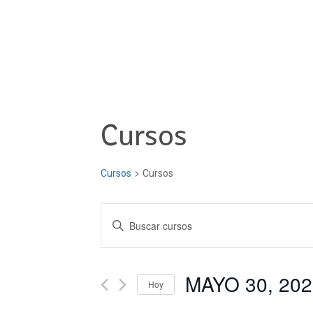
Cursos
Cursos
Cursos
Navegación
Introduce
la
de
palabra
clave.
MAYO 30, 202
búsqueda
Hoy
Busca
Seleccionar
Cursos