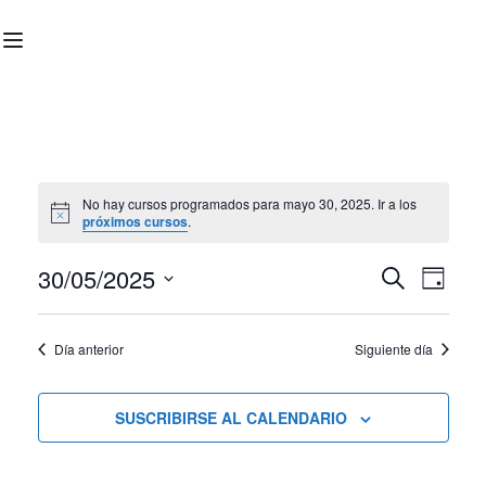
No hay cursos programados para mayo 30, 2025. Ir a los
próximos cursos
.
30/05/2025
Nave
Navega
BUSCAR
DÍA
Seleccionar
de
de
fecha.
Día anterior
Siguiente día
vist
búsqu
de
SUSCRIBIRSE AL CALENDARIO
Curs
y