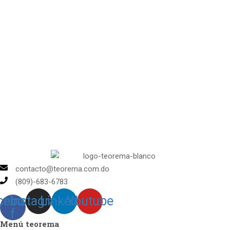
vistas
de
Cursos
contacto@teorema.com.do
(809)-683-6783
cebook-
Instagram
Linkedin
Youtube
f
Menú teorema