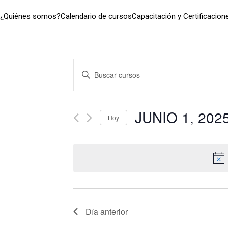
¿Quiénes somos?
Calendario de cursos
Capacitación y Certificacion
Navegación
Introduce
la
de
palabra
clave.
JUNIO 1, 202
búsqueda
Hoy
Busca
Seleccionar
Cursos
y
fecha.
para
la
vistas
palabra
clave.
de
Día anterior
Cursos