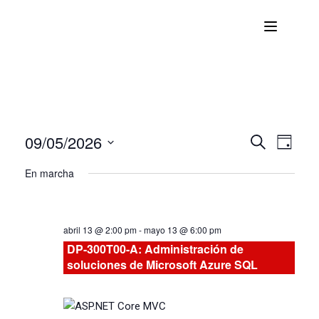
09/05/2026
Nave
Navega
BUSCAR
DÍA
Seleccionar
de
En marcha
de
fecha.
vist
búsqu
de
abril 13 @ 2:00 pm
-
mayo 13 @ 6:00 pm
Curs
y
DP-300T00-A: Administración de
soluciones de Microsoft Azure SQL
vistas
de