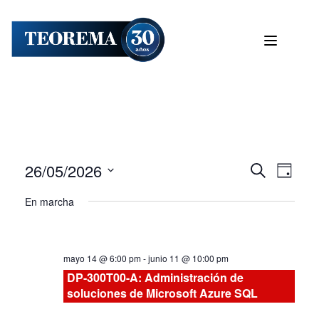
26/05/2026
Nave
Navega
BUSCAR
DÍA
Seleccionar
de
En marcha
de
fecha.
vist
búsqu
de
mayo 14 @ 6:00 pm
-
junio 11 @ 10:00 pm
Curs
y
DP-300T00-A: Administración de
soluciones de Microsoft Azure SQL
vistas