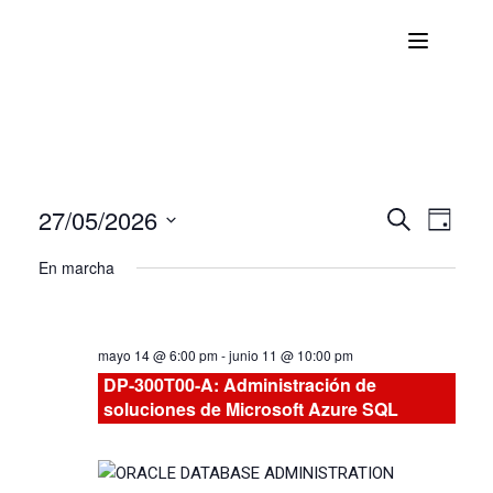
27/05/2026
Nave
Navega
BUSCAR
DÍA
Seleccionar
de
En marcha
de
fecha.
vist
búsqu
de
mayo 14 @ 6:00 pm
-
junio 11 @ 10:00 pm
Curs
y
DP-300T00-A: Administración de
soluciones de Microsoft Azure SQL
vistas
de