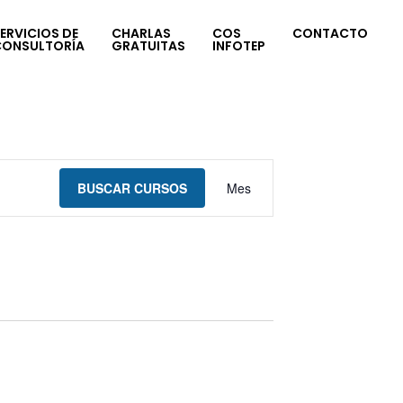
ERVICIOS DE
CHARLAS
COS
CONTACTO
CONSULTORÍA
GRATUITAS
INFOTEP
Navegación
BUSCAR CURSOS
Mes
de
vistas
de
Curso