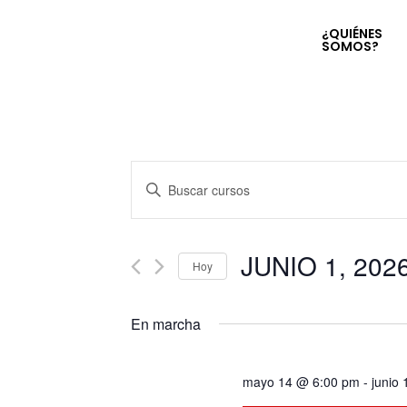
¿QUIÉNES
SOMOS?
Navegación
Introduce
la
de
palabra
clave.
JUNIO 1, 202
búsqueda
Hoy
Busca
Seleccionar
Cursos
y
fecha.
para
En marcha
la
vistas
palabra
mayo 14 @ 6:00 pm
-
junio
clave.
de