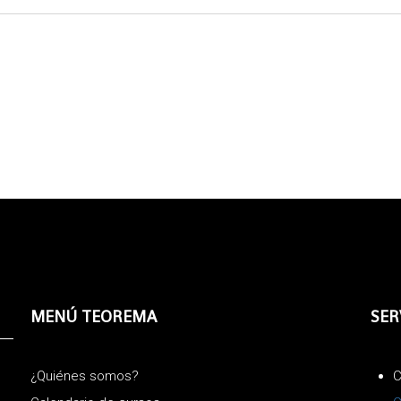
MENÚ TEOREMA
SER
¿Quiénes somos?
C