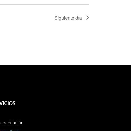
Siguiente día
VICIOS
apacitación