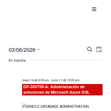
03/06/2026
Nave
Navega
BUSCAR
DÍA
Seleccionar
de
En marcha
de
fecha.
vist
búsqu
de
mayo 14 @ 6:00 pm
-
junio 11 @ 10:00 pm
Curs
y
DP-300T00-A: Administración de
soluciones de Microsoft Azure SQL
vistas
de