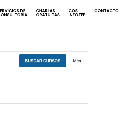
ERVICIOS DE
CHARLAS
COS
CONTACTO
CONSULTORÍA
GRATUITAS
INFOTEP
Navegación
BUSCAR CURSOS
Mes
de
vistas
de
Curso