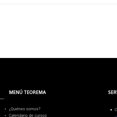
MENÚ TEOREMA
SER
¿Quiénes somos?
C
Calendario de cursos