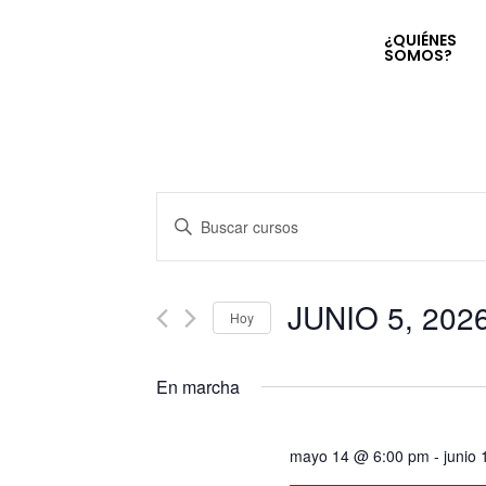
¿QUIÉNES
SOMOS?
Navegación
Introduce
la
de
palabra
clave.
JUNIO 5, 202
búsqueda
Hoy
Busca
Seleccionar
Cursos
y
fecha.
para
En marcha
la
vistas
palabra
mayo 14 @ 6:00 pm
-
junio
clave.
de