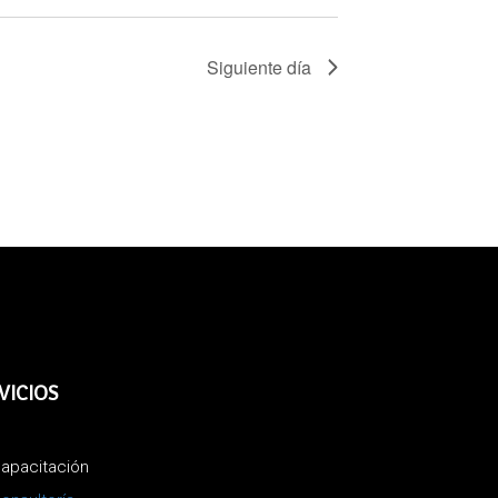
Siguiente día
VICIOS
apacitación