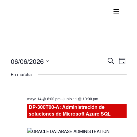
06/06/2026
Nave
Navega
BUSCAR
DÍA
Seleccionar
de
En marcha
de
fecha.
vist
búsqu
de
mayo 14 @ 6:00 pm
-
junio 11 @ 10:00 pm
Curs
y
DP-300T00-A: Administración de
soluciones de Microsoft Azure SQL
vistas
de