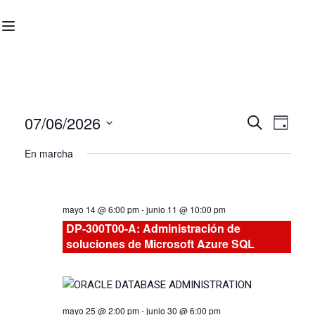
07/06/2026
Nave
Navega
BUSCAR
DÍA
Seleccionar
de
En marcha
de
fecha.
vist
búsqu
de
mayo 14 @ 6:00 pm
-
junio 11 @ 10:00 pm
Curs
y
DP-300T00-A: Administración de
soluciones de Microsoft Azure SQL
vistas
de
mayo 25 @ 2:00 pm
-
junio 30 @ 6:00 pm