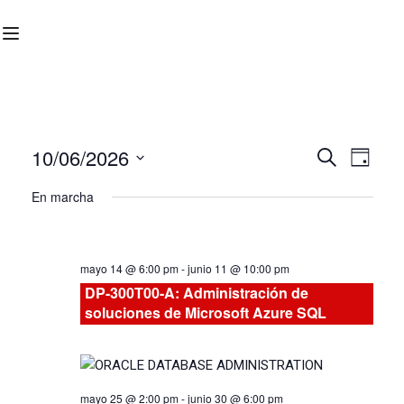
10/06/2026
Nave
Navega
BUSCAR
DÍA
Seleccionar
de
En marcha
de
fecha.
vist
búsqu
de
mayo 14 @ 6:00 pm
-
junio 11 @ 10:00 pm
Curs
y
DP-300T00-A: Administración de
soluciones de Microsoft Azure SQL
vistas
de
mayo 25 @ 2:00 pm
-
junio 30 @ 6:00 pm