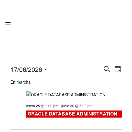
17/06/2026
Nave
Navega
BUSCAR
DÍA
Seleccionar
de
En marcha
de
fecha.
vist
búsqu
de
mayo 25 @ 2:00 pm
-
junio 30 @ 6:00 pm
Curs
y
ORACLE DATABASE ADMINISTRATION
vistas