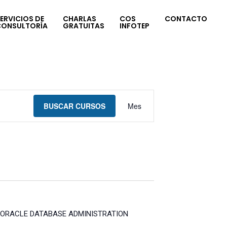
ERVICIOS DE
CHARLAS
COS
CONTACTO
CONSULTORÍA
GRATUITAS
INFOTEP
Navegación
BUSCAR CURSOS
Mes
de
vistas
de
Curso