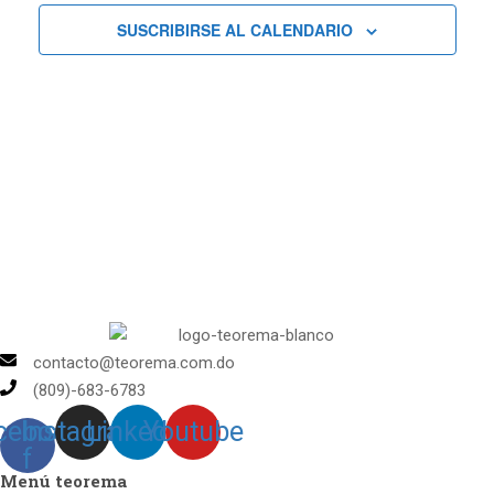
Cursos
SUSCRIBIRSE AL CALENDARIO
contacto@teorema.com.do
(809)-683-6783
cebook-
Instagram
Linkedin
Youtube
f
Menú teorema