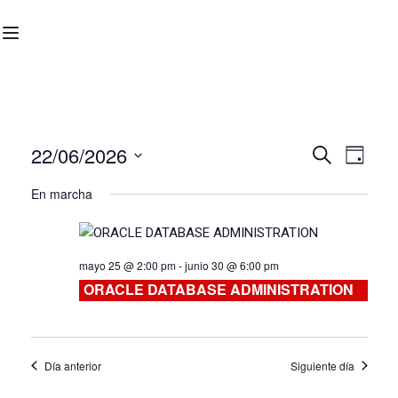
22/06/2026
Nave
Navega
BUSCAR
DÍA
Seleccionar
de
En marcha
de
fecha.
vist
búsqu
de
mayo 25 @ 2:00 pm
-
junio 30 @ 6:00 pm
Curs
y
ORACLE DATABASE ADMINISTRATION
vistas
Día anterior
Siguiente día
de