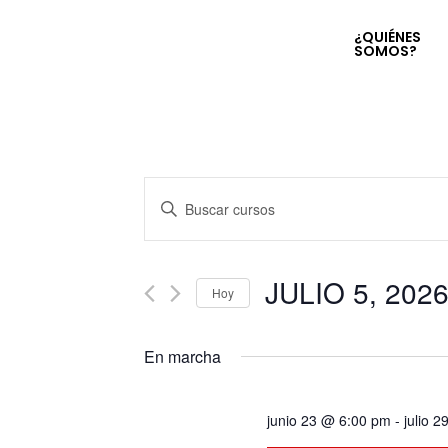
¿QUIÉNES
SOMOS?
Navegación
Introduce
la
de
palabra
clave.
JULIO 5, 202
búsqueda
Hoy
Busca
Seleccionar
Cursos
y
fecha.
para
En marcha
la
vistas
palabra
junio 23 @ 6:00 pm
-
julio 
clave.
de