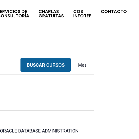
ERVICIOS DE
CHARLAS
COS
CONTACTO
CONSULTORÍA
GRATUITAS
INFOTEP
Navegación
BUSCAR CURSOS
Mes
de
vistas
de
Curso