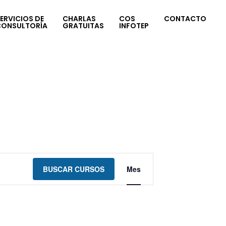
ERVICIOS DE
CHARLAS
COS
CONTACTO
CONSULTORÍA
GRATUITAS
INFOTEP
Navegación
BUSCAR CURSOS
Mes
de
vistas
de