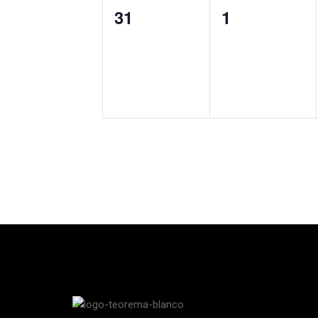
0
0
31
1
cursos,
cursos,