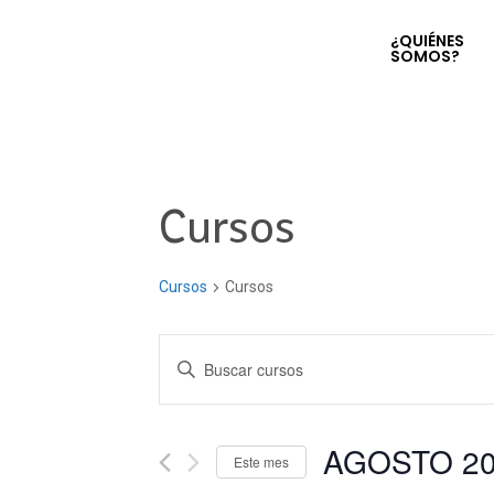
¿QUIÉNES
SOMOS?
Cursos
Cursos
Cursos
Navegación
Introduce
la
de
palabra
clave.
AGOSTO 2
búsqueda
Este mes
Busca