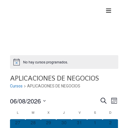
No hay cursos programados.
APLICACIONES DE NEGOCIOS
Cursos
APLICACIONES DE NEGOCIOS
06/08/2026
Nave
Navega
BUSCAR
MES
Seleccionar
de
L
M
X
J
V
S
D
Calendario
de
fecha.
vist
0
0
0
0
0
0
0
27
28
29
30
31
1
2