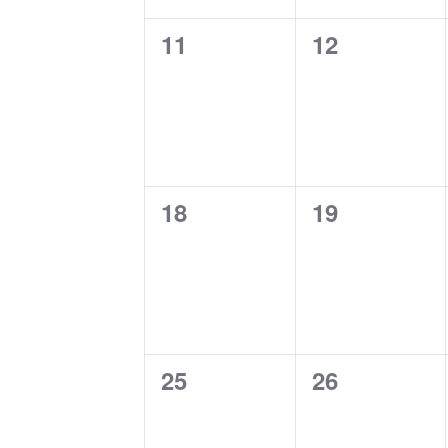
0
0
11
12
cursos,
cursos,
0
0
18
19
cursos,
cursos,
0
0
25
26
cursos,
cursos,