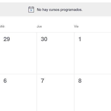
No hay cursos programados.
Mié
Jue
Vie
0
0
0
29
30
1
cursos,
cursos,
cursos,
0
0
0
6
7
8
cursos,
cursos,
cursos,