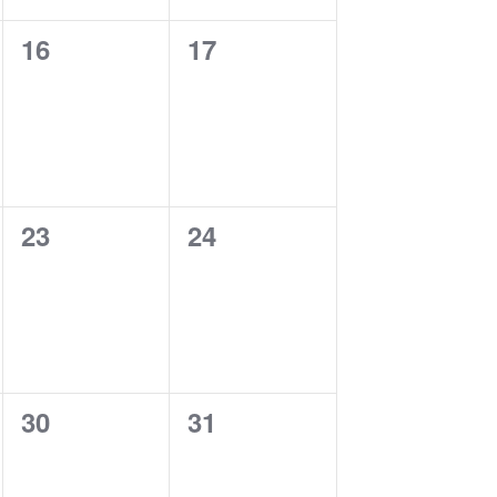
0
0
16
17
cursos,
cursos,
0
0
23
24
cursos,
cursos,
0
0
30
31
cursos,
cursos,