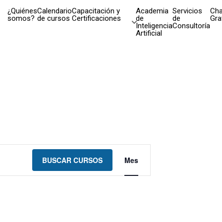
¿Quiénes
Calendario
Capacitación y
Academia
Servicios
Cha
somos?
de cursos
Certificaciones
de
de
Gra
Inteligencia
Consultoría
Artificial
Navegación
BUSCAR CURSOS
Mes
de
vistas
de