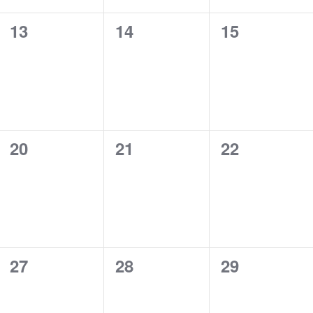
0
0
0
13
14
15
cursos,
cursos,
cursos,
0
0
0
20
21
22
cursos,
cursos,
cursos,
0
0
0
27
28
29
cursos,
cursos,
cursos,