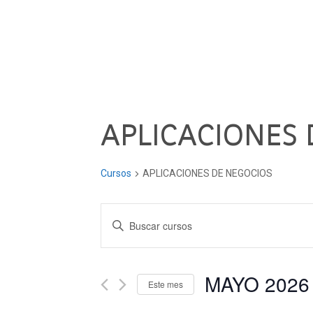
APLICACIONES 
Cursos
APLICACIONES DE NEGOCIOS
Navegación
Introduce
la
de
palabra
clave.
MAYO 2026
búsqueda
Este mes
Busca
Seleccionar
Cursos