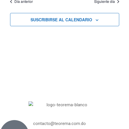
Día anterior
Siguiente día
vist
búsqu
de
SUSCRIBIRSE AL CALENDARIO
Curs
y
vistas
de
Cursos
contacto@teorema.com.do