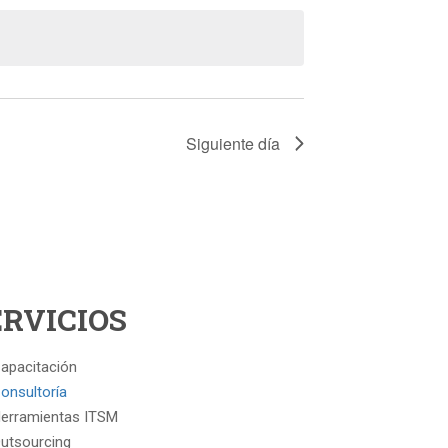
Curso
Siguiente día
ERVICIOS
apacitación
onsultoría
erramientas ITSM
utsourcing