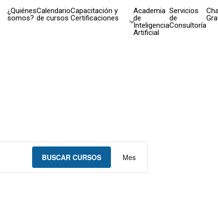
¿Quiénes
Calendario
Capacitación y
Academia
Servicios
Cha
somos?
de cursos
Certificaciones
de
de
Gra
Inteligencia
Consultoría
Artificial
Navegación
BUSCAR CURSOS
Mes
de
vistas
de