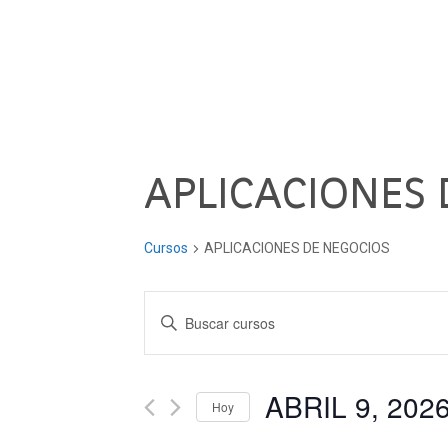
APLICACIONES 
Cursos
APLICACIONES DE NEGOCIOS
Navegación
Introduce
la
de
palabra
clave.
ABRIL 9, 202
búsqueda
Hoy
Busca
Seleccionar
Cursos