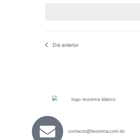
y
fecha.
para
la
vistas
palabra
clave.
de
Día anterior
Cursos
contacto@teorema.com.do