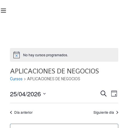
No hay cursos programados.
APLICACIONES DE NEGOCIOS
Cursos
APLICACIONES DE NEGOCIOS
25/04/2026
Nave
Navega
BUSCAR
DÍA
Seleccionar
de
de
fecha.
Día anterior
Siguiente día
vist
búsqu
de