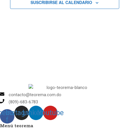
SUSCRIBIRSE AL CALENDARIO
Curs
y
vistas
de
Cursos
contacto@teorema.com.do
(809)-683-6783
cebook-
Instagram
Linkedin
Youtube
f
Menú teorema