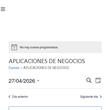
No hay cursos programados.
APLICACIONES DE NEGOCIOS
Cursos
APLICACIONES DE NEGOCIOS
27/04/2026
Nave
Navega
BUSCAR
DÍA
Seleccionar
de
de
fecha.
Día anterior
Siguiente día
vist
búsqu
de