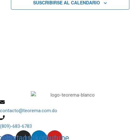
SUSCRIBIRSE AL CALENDARIO
Curs
y
vistas
de
Cursos
contacto@teorema.com.do
(809)-683-6783
cebook-
Instagram
Linkedin
Youtube