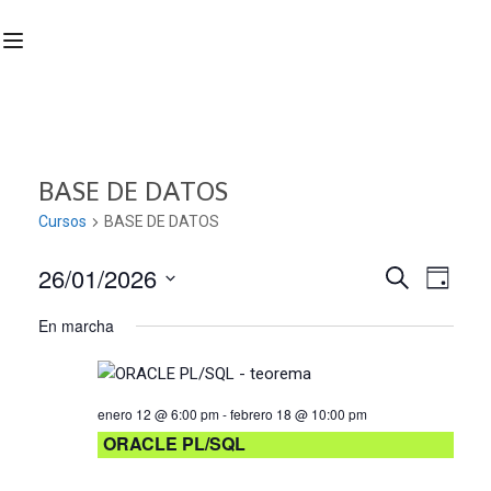
BASE DE DATOS
Cursos
BASE DE DATOS
26/01/2026
Nave
Navega
BUSCAR
DÍA
Seleccionar
de
En marcha
de
fecha.
vist
búsqu
de
enero 12 @ 6:00 pm
-
febrero 18 @ 10:00 pm
Curs
y
ORACLE PL/SQL