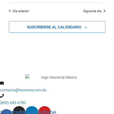
vistas
Día anterior
Siguiente día
de
Cursos
SUSCRIBIRSE AL CALENDARIO
contacto@teorema.com.do
(809)-683-6783
cebook-
Instagram
Linkedin
Youtube