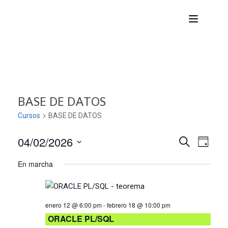
BASE DE DATOS
Cursos
BASE DE DATOS
04/02/2026
Nave
Navega
BUSCAR
DÍA
Seleccionar
de
En marcha
de
fecha.
vist
búsqu
de
enero 12 @ 6:00 pm
-
febrero 18 @ 10:00 pm
Curs
y
ORACLE PL/SQL