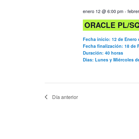
vistas
palabra
enero 12 @ 6:00 pm
-
febre
clave.
de
ORACLE PL/S
Cursos
Fecha inicio: 12 de Enero 
Fecha finalización: 18 de 
Duración: 40 horas
Dias: Lunes y Miércoles 
Día anterior