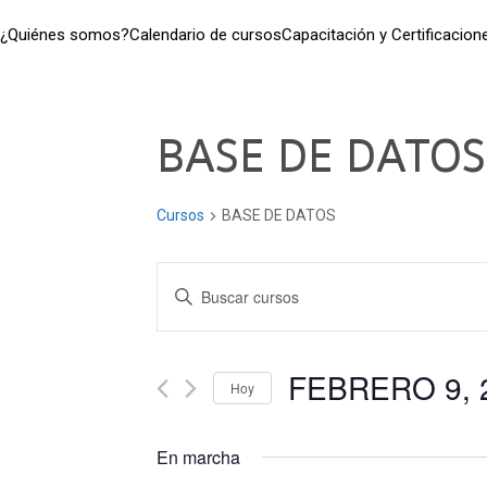
¿Quiénes somos?
Calendario de cursos
Capacitación y Certificacion
BASE DE DATOS
Cursos
BASE DE DATOS
Navegación
Introduce
la
de
palabra
clave.
FEBRERO 9, 
búsqueda
Hoy
Busca
Seleccionar
Cursos
y
fecha.
para
En marcha
la