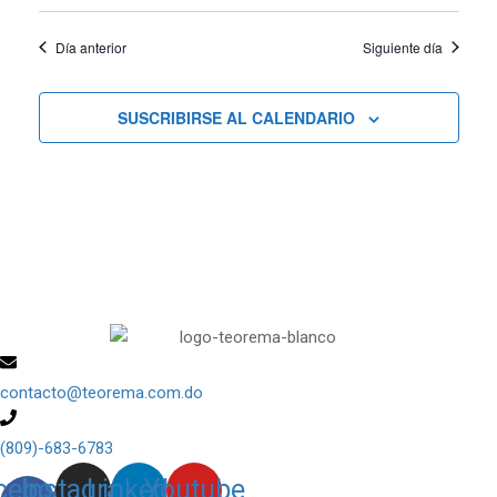
vistas
Día anterior
Siguiente día
de
Cursos
SUSCRIBIRSE AL CALENDARIO
contacto@teorema.com.do
(809)-683-6783
cebook-
Instagram
Linkedin
Youtube