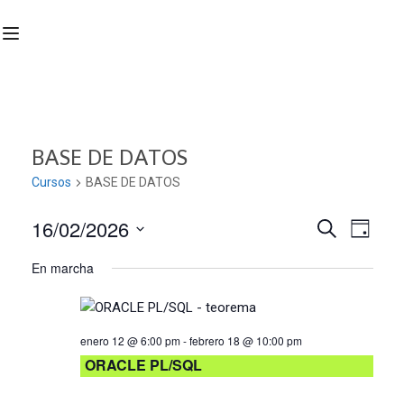
BASE DE DATOS
Cursos
BASE DE DATOS
16/02/2026
Nave
Navega
BUSCAR
DÍA
Seleccionar
de
En marcha
de
fecha.
vist
búsqu
de
enero 12 @ 6:00 pm
-
febrero 18 @ 10:00 pm
Curs
y
ORACLE PL/SQL