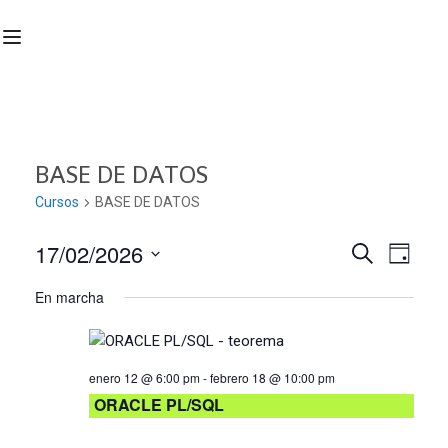
BASE DE DATOS
Cursos
BASE DE DATOS
17/02/2026
Nave
Navega
BUSCAR
DÍA
Seleccionar
de
En marcha
de
fecha.
vist
búsqu
de
enero 12 @ 6:00 pm
-
febrero 18 @ 10:00 pm
Curs
y
ORACLE PL/SQL