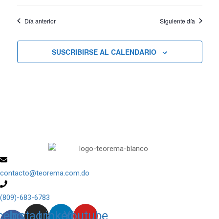
vistas
Día anterior
Siguiente día
de
Cursos
SUSCRIBIRSE AL CALENDARIO
contacto@teorema.com.do
(809)-683-6783
cebook-
Instagram
Linkedin
Youtube