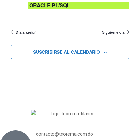
Curs
y
ORACLE PL/SQL
vistas
Día anterior
Siguiente día
de
Cursos
SUSCRIBIRSE AL CALENDARIO
contacto@teorema.com.do