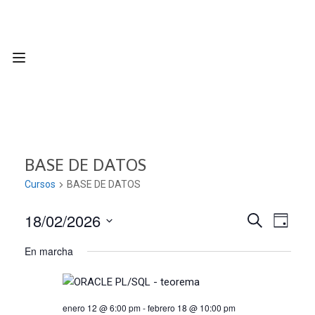
BASE DE DATOS
Cursos
BASE DE DATOS
18/02/2026
Nave
Navega
BUSCAR
DÍA
Seleccionar
de
En marcha
de
fecha.
vist
búsqu
de
enero 12 @ 6:00 pm
-
febrero 18 @ 10:00 pm