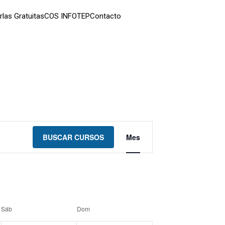
rlas Gratuitas
COS INFOTEP
Contacto
Navegación
BUSCAR CURSOS
Mes
de
vistas
de
Curso
Sáb
Dom