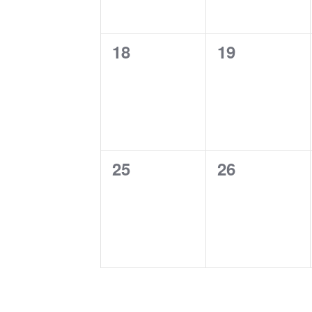
0
0
18
19
cursos,
cursos,
0
0
25
26
cursos,
cursos,