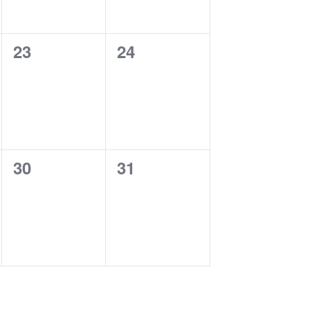
0
0
23
24
cursos,
cursos,
0
0
30
31
cursos,
cursos,