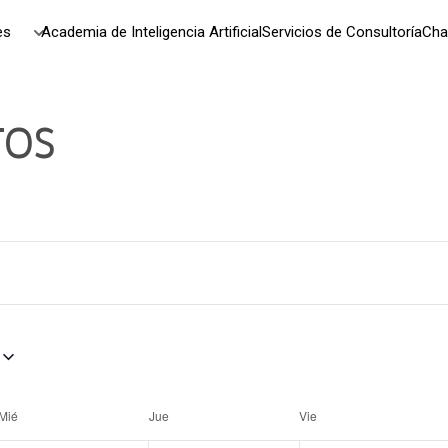
es
Academia de Inteligencia Artificial
Servicios de Consultoría
Cha
TOS
Mié
Jue
Vie