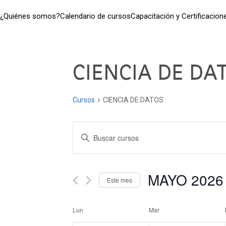
¿Quiénes somos?
Calendario de cursos
Capacitación y Certificacion
CIENCIA DE DA
Cursos
CIENCIA DE DATOS
Navegación
Introduce
la
de
palabra
clave.
MAYO 2026
búsqueda
Este mes
Busca
Seleccionar
Cursos
y
fecha.
para
Lun
Mar
Calendario
la