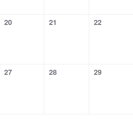
0
0
0
20
21
22
cursos,
cursos,
cursos,
0
0
0
27
28
29
cursos,
cursos,
cursos,